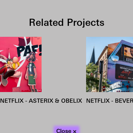
Related Projects
NETFLIX - ASTERIX & OBELIX
NETFLIX - BEVER
COOKIES
do you like cookies?
To find out more, visit our
Private Police
.
Work
About
Contact
×
Close