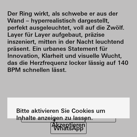
Der Ring wirkt, als schwebe er aus der
Wand – hyperrealistisch dargestellt,
perfekt ausgeleuchtet, voll auf die Zwölf.
Layer für Layer aufgebaut, präzise
inszeniert, mitten in der Nacht leuchtend
präsent. Ein urbanes Statement für
Innovation, Klarheit und visuelle Wucht,
das die Herzfrequenz locker lässig auf 140
BPM schnellen lässt.
SHARE THE PROJECT ON
Bitte aktivieren Sie Cookies um
Facebook
LinkedIn
Pinterest
Inhalte anzeigen zu lassen.
Akzeptieren
WhatsApp