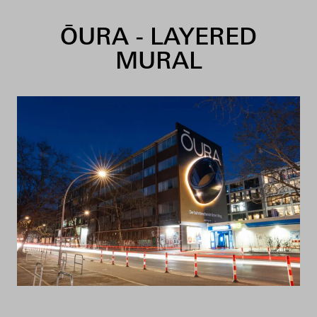
Skip to content
ŌURA - LAYERED
MURAL