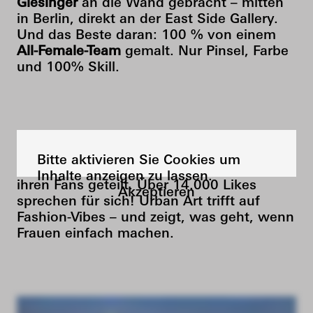
Giesinger
an die Wand gebracht – mitten
in Berlin, direkt an der East Side Gallery.
Und das Beste daran: 100 % von einem
All-Female-Team
gemalt. Nur Pinsel, Farbe
und 100% Skill.
Sechs Tage pure Handarbeit! Stefanie kam
sogar extra vorbei, hat das Ergebnis
Bitte aktivieren Sie Cookies um
begeistert auf Instagram gefeiert und mit
Inhalte anzeigen zu lassen.
ihren Fans geteilt. Über 14.000 Likes
Akzeptieren
sprechen für sich! Urban Art trifft auf
Fashion-Vibes – und zeigt, was geht, wenn
Frauen einfach machen.