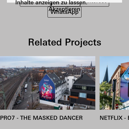
Facebook
LinkedIn
Pinterest
Inhalte anzeigen zu lassen.
Akzeptieren
WhatsApp
Related Projects
PRO7 - THE MASKED DANCER
NETFLIX -
COOKIES